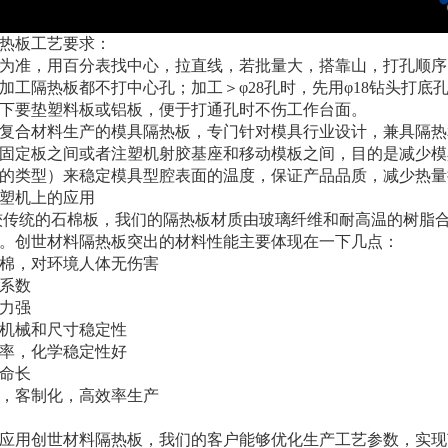
热板工艺要求：
为准，用百分表找中心，拉直线，若批量大，搭靠山，打孔顺序
加工隔热板都不打中心孔；加工＞φ28孔时，先用φ18钻头打底
下要垫塑料板或铝板，便于打通孔时不伤工作台面。
合材料生产的模具隔热板，专门针对模具行业设计，兼具隔热
固定板之间或者注塑机射胶基座和移动模板之间，目的是减少模
的类型）来稳定模具型腔表面的温度，保证产品品质，减少热量
注塑机上的应用
传统的石棉板，我们的隔热板材质由玻璃纤维和耐高温的树脂
。创世材料隔热板突出的材料性能主要体现在一下几点：
棉，对环境人体无伤害
系数
力强
机械和尺寸稳定性
率，化学稳定性好
命长
，客制化，高效率生产
用创世材料隔热板，我们的客户能够优化生产工艺参数，实现