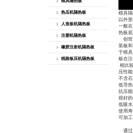
模具隔热板
热压机隔热板
模具隔
以外形
人造板机隔热板
一般在
热板底
注塑机隔热板
创世复
装板和
橡胶注射机隔热板
于模具
板在
线路板压机隔热板
相比较
压性能
不含石
低导热
抗压能
很好的
低吸水
使用寿
可加工
通过应