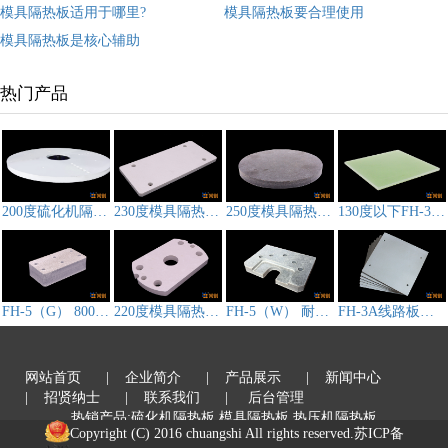
模具隔热板适用于哪里?
模具隔热板要合理使用
模具隔热板是核心辅助
热门产品
200度硫化机隔热板,模具隔热板CS-3D212
230度模具隔热板FH-3A
250度模具隔热板FH-3B
130度以下FH-3F模具隔热板
FH-5（G） 800℃高温热压机隔热板
220度模具隔热板FH-3D
FH-5（W） 耐高温压机隔热板
FH-3A线路板压机隔热板
网站首页
| 企业简介
| 产品展示
| 新闻中心
| 招贤纳士
| 联系我们
| 后台管理
热销产品:硫化机隔热板,模具隔热板,热压机隔热板
Copyright (C) 2016 chuangshi All rights reserved.
苏ICP备