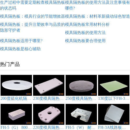
生产过程中需要定期检查模具隔热板
模具隔热板的使用方法及注意事项有
的状态吗
哪些?
模具隔热板：模具行业的节能增效器
模具隔热板：材料革新撬动绿色智造
模具隔热板：提升注塑效率与品质的
模具隔热板常用材料分析
隐形守护者
模具隔热板的使用方法
模具隔热板适用于哪里?
模具隔热板要合理使用
模具隔热板是核心辅助
热门产品
200度硫化机隔热板,模具隔热板CS-3D212
230度模具隔热板FH-3A
250度模具隔热板FH-3B
130度以下FH-3F模具隔热板
FH-5（G） 800℃高温热压机隔热板
220度模具隔热板FH-3D
FH-5（W） 耐高温压机隔热板
FH-3A线路板压机隔热板