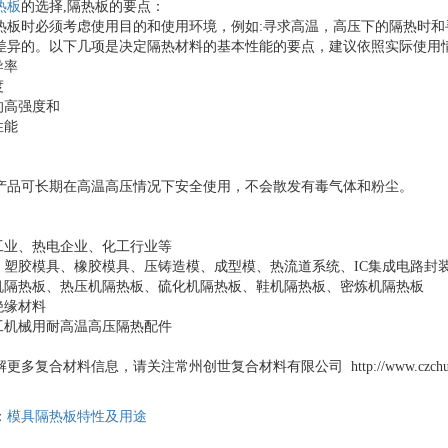
热板
的选择,隔热板的要点：
热板时必须考虑使用目的和使用环境，例如:寻求高温，高压下的隔热时
差异的。以下几项是决定隔热材料的基本性能的要点，建议依照实际使用
导率
度
的高强度和
加工性能
全：
产品可长期在高温高压情况下安全使用，不会散发有毒气体和粉尘。
金工业、热电企业、化工行业等
具、塑胶模具、橡胶模具、压铸造模、成型模、热流道系统、IC集成电
塑机隔热板、热压机隔热板、硫化机隔热板、鞋机隔热板、密炼机隔热
器绝缘材料
加工机械用耐高温高压隔热配件
更多复合材料信息，请关注常州创世复合材料有限公司 http://www.czchuang
：
模具隔热板特性及用途