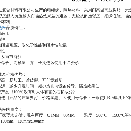
世复合材料有限公司生产的电绝缘、隔热材料，采用耐高温高压树脂，天
密度越大抗压越大而隔热效果差的难题，无论从耐压强度、绝缘性能、隔
矿棉材料。
热板
品质特性：
温高压
热性
秀的耐温耐压、耐化学性能和耐水性能强
缘性
差大从而节能源
用寿命长、高模量、并且长期连续使用不易变形
性能及价格优势：
整度高、易加工、难破裂、可任意裁切
省能源、减少升温时间、减少热能向设备传导、隔热效果佳
保型产品《100％没有对人体有害的石棉成分》
同类进口产品的质量要好、价格实惠。 5.使用寿命长：一般使用3-5年
隔热板的厚度：
家要求定做，现有厚度：0.1MM—80MM 温度：500°C —1500°
m×100mm、120mmx100mm