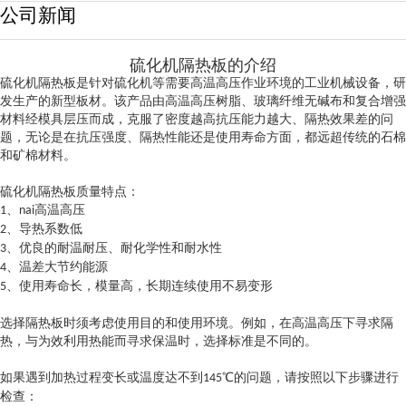
公司新闻
硫化机隔热板的介绍
硫化机隔热板是针对硫化机等需要高温高压作业环境的工业机械设备，研
发生产的新型板材。该产品由高温高压树脂、玻璃纤维无碱布和复合增强
材料经模具层压而成，克服了密度越高抗压能力越大、隔热效果差的问
题，无论是在抗压强度、隔热性能还是使用寿命方面，都远超传统的石棉
和矿棉材料。
硫化机隔热板质量特点：
、
高温高压
1
nai
、导热系数低
2
、
优良的耐温耐压、耐化学性和耐水性
3
、温差大节约能源
4
、使用寿命长，模量高，长期连续使用不易变形
5
选择隔热板时须考虑使用目的和使用环境。例如，在高温高压下寻求隔
热，与为效利用热能而寻求保温时，选择标准是不同的。
如果遇到加热过程变长或温度达不到
℃的问题，请按照以下步骤进行
145
检查
：