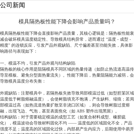
公司新闻
模具隔热板性能下降会影响产品质量吗？
模具隔热板性能下降会直接影响产品质量，其核心逻辑是：隔热板性能衰
减会破坏模具温度稳定性、导致模具结构异常，进而通过 “温度 - 成型 -
精度” 的连锁反应，引发产品外观缺陷、尺寸偏差甚至功能失效，具体影
响路径与表现如下：
一、模温不均，引发产品外观与结构缺陷
隔热板的核心作用是阻隔模具不同区域的热量传递（如防止热流道高温传
导至模板、避免分型面热量流失）。性能下降后，热量阻隔能力减弱，会
导致模具温度分布失衡：
外观缺陷：注塑模具中，若隔热板失效导致局部模温过低（如型腔某区域
温度低于树脂熔融温度），会使树脂填充不饱满，产生缺料、缩痕；若局
部模温过高（如热流道热量扩散至非浇口区域），则会导致树脂过度熔
融，出现飞边、气泡，甚至表面焦化（如 ABS 塑件出现黑斑）。
结构缺陷：对于需要稳定模温的成型工艺（如复合材料成型、橡胶硫
化），模温波动会导致材料固化不均 —— 温度低的区域固化不全，产品
强度不足；温度高的区域固化过快，内部易产生内应力，后期使用中易开