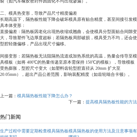
裂（如汽车橡胶密封件因固化不均出现渗漏）。
二、模具热变形，导致产品尺寸精度偏差
长期高温下，隔热板性能下降会破坏模具原有贴合精度，甚至间接引发模
具本体变形：
直接偏差：隔热板因老化出现热收缩或翘曲，会使模具分型面贴合间隙变
大，导致塑件飞边厚度超标；若隔热板局部破损，模具受力不均，还会使
型腔轻微偏移，产品出现尺寸偏移。
间接变形：若隔热板无法阻隔热流道或加热系统的高温，热量会传导至模
具模板（如将 400℃的热量传递至原本需保持 150℃的模板），导致模板
受热膨胀，型腔尺寸变大（如塑料齿轮型腔直径从 20mm 扩大至
20.05mm），超出产品公差范围，影响装配精度（如齿轮啮合卡顿）。
上一篇：
模具隔热板性能下降怎么办？
下一篇：
提高模具隔热板性能的方法
热门新闻
生产过程中需要定期检查模具隔热板
模具隔热板的使用方法及注意事项有