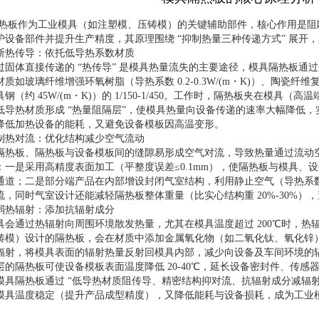
热板作为工业模具（如注塑模、压铸模）的关键辅助部件，核心作用是阻
护设备部件并提升生产精度，其原理围绕 “抑制热量三种传递方式” 展开，
断热传导：依托低导热系数材质​
过固体直接传递的 “热传导” 是模具热量流失的主要途径，模具隔热板通
质如玻璃纤维增强环氧树脂（导热系数 0.2-0.3W/(m・K)）、陶瓷纤维复合
钢（约 45W/(m・K)）的 1/150-1/450。工作时，隔热板夹在模具（高
低导热材质形成 “热量阻隔层”，使模具热量向设备传递的速率大幅降低，实验
降低加热设备的能耗，又避免设备模板因高温变形。​
制热对流：优化结构减少空气流动​
隔热板、隔热板与设备模板间的缝隙易形成空气对流，导致热量通过流动
：一是采用高精度表面加工（平整度误差≤0.1mm），使隔热板与模具、
通道；二是部分端产品在内部增设封闭气室结构，利用静止空气（导热系数约 0
流，同时气室设计还能减轻隔热板整体重量（比实心结构重 20%-30%），
弱热辐射：添加抗辐射成分​
具会通过热辐射向周围环境散发热量，尤其在模具温度超过 200℃时，热
铸模）设计的隔热板，会在材质中添加金属氧化物（如二氧化钛、氧化锌）或
辐射，将模具表面的辐射热量反射回模具内部，减少向设备及车间环境的
层的隔热板可使设备模板表面温度降低 20-40℃，延长设备密封件、传感器
模具隔热板通过 “低导热材质阻传导、精密结构抑对流、抗辐射成分减辐射
模具温度稳定（提升产品成型精度），又降低能耗与设备损耗，成为工业模