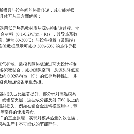
断模具与设备间的热量传递，减少能耗损
具体可从三方面解析：​
过选用低导热系数材质从源头抑制该过程。常
材料（0.1-0.2W/(m・K)），其导热系数
温端，通常 80-300℃）与设备模板（常温端）
数据显示可减少 30%-60% 的热传导损
空气扩散。质模具隔热板通过两大设计抑制
设备紧密贴合，减少缝隙空间，从源头降低空
.026W/(m・K)）的低导热特性进一步
避免增加设备承重负担。​
辐射损失占比显著提升。部分针对高温模具
铝箔夹层，这些成分能反射 70% 以上的
辐射损失。例如在铝合金压铸模应用中，带
等部件的使用寿命。​
” 的三重原理，实现对模具热量的效阻隔，
具生产中不可或缺的节能部件。​