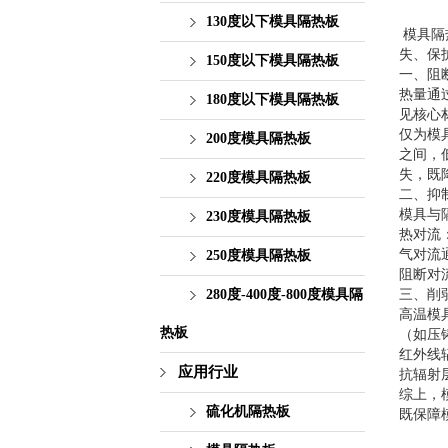
130度以下模具隔热板
模具隔
失、保
150度以下模具隔热板
一、阻
热量通
180度以下模具隔热板
见核心材
仅为模具
200度模具隔热板
之间，
失，既
220度模具隔热板
二、抑
模具与
230度模具隔热板
热对流
气对流
250度模具隔热板
阻断对
280度-400度-800度模具隔
三、削
高温模
热板
（如压
红外线
应用行业
抗辐射
综上，
硫化机隔热板
既保障