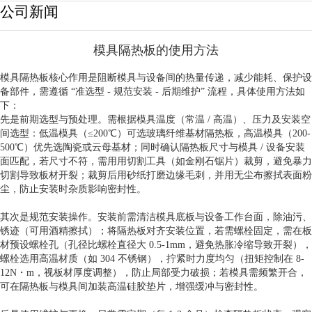
公司新闻
模具隔热板的使用方法
模具隔热板核心作用是阻断模具与设备间的热量传递，减少能耗、保护设
备部件，需遵循 “准选型 - 规范安装 - 后期维护” 流程，具体使用方法如
下：
先是前期选型与预处理。需根据模具温度（常温 / 高温）、压力及安装空
间选型：低温模具（≤200℃）可选玻璃纤维基材隔热板，高温模具（200-
500℃）优先选陶瓷或云母基材；同时确认隔热板尺寸与模具 / 设备安装
面匹配，若尺寸不符，需用用切割工具（如金刚石锯片）裁剪，避免暴力
切割导致板材开裂；裁剪后用砂纸打磨边缘毛刺，并用无尘布擦拭表面粉
尘，防止安装时杂质影响密封性。
其次是规范安装操作。安装前需清洁模具底板与设备工作台面，除油污、
锈迹（可用酒精擦拭）；将隔热板对齐安装位置，若需螺栓固定，需在板
材预设螺栓孔（孔径比螺栓直径大 0.5-1mm，避免热胀冷缩导致开裂），
螺栓选用高温材质（如 304 不锈钢），拧紧时力度均匀（扭矩控制在 8-
12N・m，视板材厚度调整），防止局部受力破损；若模具需频繁开合，
可在隔热板与模具间加装高温硅胶垫片，增强缓冲与密封性。