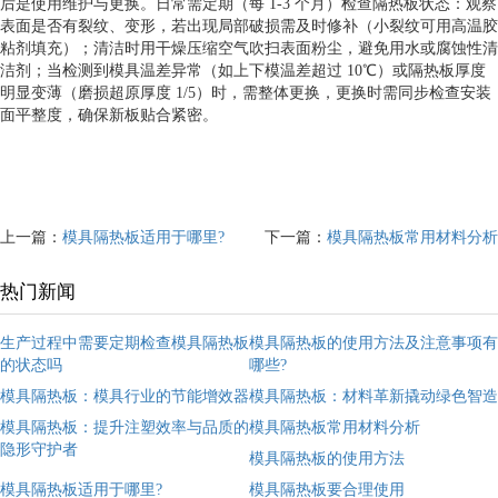
后是使用维护与更换。日常需定期（每 1-3 个月）检查隔热板状态：观察
表面是否有裂纹、变形，若出现局部破损需及时修补（小裂纹可用高温胶
粘剂填充）；清洁时用干燥压缩空气吹扫表面粉尘，避免用水或腐蚀性清
洁剂；当检测到模具温差异常（如上下模温差超过 10℃）或隔热板厚度
明显变薄（磨损超原厚度 1/5）时，需整体更换，更换时需同步检查安装
面平整度，确保新板贴合紧密。
上一篇：
模具隔热板适用于哪里?
下一篇：
模具隔热板常用材料分析
热门新闻
生产过程中需要定期检查模具隔热板
模具隔热板的使用方法及注意事项有
的状态吗
哪些?
模具隔热板：模具行业的节能增效器
模具隔热板：材料革新撬动绿色智造
模具隔热板：提升注塑效率与品质的
模具隔热板常用材料分析
隐形守护者
模具隔热板的使用方法
模具隔热板适用于哪里?
模具隔热板要合理使用