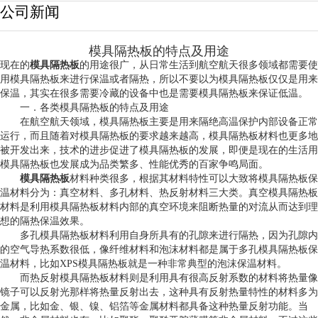
公司新闻
模具隔热板的特点及用途
现在的
模具隔热板
的用途很广，从日常生活到航空航天很多领域都需要使
用模具隔热板来进行保温或者隔热，所以不要以为模具隔热板仅仅是用来
保温，其实在很多需要冷藏的设备中也是需要模具隔热板来保证低温。
一．各类模具隔热板的特点及用途
在航空航天领域，模具隔热板主要是用来隔绝高温保护内部设备正常
运行，而且随着对模具隔热板的要求越来越高，模具隔热板材料也更多地
被开发出来，技术的进步促进了模具隔热板的发展，即便是现在的生活用
模具隔热板也发展成为品类繁多、性能优秀的百家争鸣局面。
模具隔热板
材料种类很多，根据其材料特性可以大致将模具隔热板保
温材料分为：真空材料、多孔材料、热反射材料三大类。真空模具隔热板
材料是利用模具隔热板材料内部的真空环境来阻断热量的对流从而达到理
想的隔热保温效果。
多孔模具隔热板材料利用自身所具有的孔隙来进行隔热，因为孔隙内
的空气导热系数很低，像纤维材料和泡沫材料都是属于多孔模具隔热板保
温材料，比如XPS模具隔热板就是一种非常典型的泡沫保温材料。
而热反射模具隔热板材料则是利用具有很高反射系数的材料将热量像
镜子可以反射光那样将热量反射出去，这种具有反射热量特性的材料多为
金属，比如金、银、镍、铝箔等金属材料都具备这种热量反射功能。当