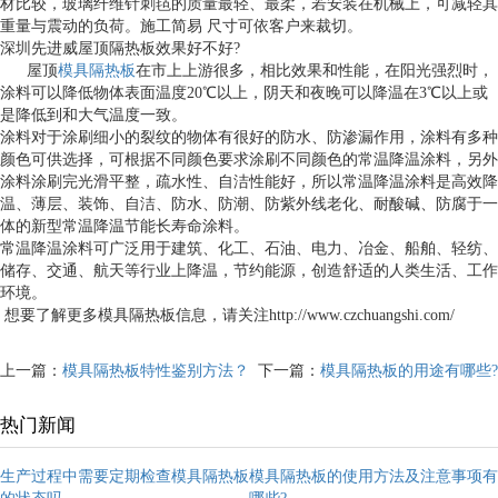
材比较，玻璃纤维针刺毡的质量最轻、最柔，若安装在机械上，可减轻其
重量与震动的负荷。施工简易 尺寸可依客户来裁切。
深圳先进威屋顶隔热板效果好不好?
屋顶
模具隔热板
在市上上游很多，相比效果和性能，在阳光强烈时，
涂料可以降低物体表面温度20℃以上，阴天和夜晚可以降温在3℃以上或
是降低到和大气温度一致。
涂料对于涂刷细小的裂纹的物体有很好的防水、防渗漏作用，涂料有多种
颜色可供选择，可根据不同颜色要求涂刷不同颜色的常温降温涂料，另外
涂料涂刷完光滑平整，疏水性、自洁性能好，所以常温降温涂料是高效降
温、薄层、装饰、自洁、防水、防潮、防紫外线老化、耐酸碱、防腐于一
体的新型常温降温节能长寿命涂料。
常温降温涂料可广泛用于建筑、化工、石油、电力、冶金、船舶、轻纺、
储存、交通、航天等行业上降温，节约能源，创造舒适的人类生活、工作
环境。
想要了解更多模具隔热板信息，请关注http://www.czchuangshi.com/
上一篇：
模具隔热板特性鉴别方法？
下一篇：
模具隔热板的用途有哪些?
热门新闻
生产过程中需要定期检查模具隔热板
模具隔热板的使用方法及注意事项有