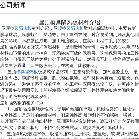
公司新闻
屋顶模具隔热板材料介绍
屋顶
模具隔热板
材料介绍，屋顶
模具隔热板
散料式保温材料：主要有膨
胀珍珠岩、膨胀蛭石、炉渣等。由于散料在施工时容易受到刮风及其他因
素的影响，不易就位成形，施工难度较大，在实际工程中采用的较少。
屋顶隔热板现场浇筑式保温材料：是用散料为骨料，与水泥或石灰等胶结
材料加适量的水进行拌合，现场浇筑而成的保温层。这种保温层的加工性
较好，但保温层就位之后仍处于潮湿的状态，对保温不利，往往需要在保
温层中设置通气口来散发潮气，在构造上比较麻烦。
屋顶
模具隔热板
板块式保温材料：主要有聚苯板、加气混凝土板、泡
沫塑料板、膨胀珍珠岩板、膨胀蛭石板等。这种材料具有施工速度快、保
温效果好、避免了湿作业的优点，在工程中应用得比较广泛。在可能的情
况下最好使用两层以上的板块叠合组成保温层，并处理好板块之间的接
缝，避免热桥的现象发生。
屋顶隔热板的相关特点
1、屋顶隔热板绝缘性高，玻璃纤维能耐高温，机械性良好，且化学
安定性高，是最佳的绝缘材料。耐腐蚀性高 玻璃纤维不怕强酸、强碱，
长时间不会减低其功能特性。屋顶隔热板恢复性好，玻璃纤维内含无数固
定气穴，复原性极好。不怕任何冲击震动，抗拉强度均1.0kg以上。
2、屋顶隔热板吸湿率低，吸湿率通常接近于零。重量轻、软 与其他隔热