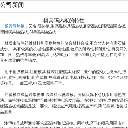
公司新闻
模具隔热板的特性
模具隔热板
，又名:隔热板,耐高温模具隔热板,耐高温板,耐高温隔热板,
德国模具隔热板,A牌模具隔热板
材质由玻璃纤维材料和高耐热性的复合材料合成,不含对人体有害石棉
成份。 具有较高的机械性能和介电性能,较好的耐热性和耐潮性,有良好的
加工性。热传导率低,耐高温可达250度(220度,300度),高平整度,在高温下
具有优异的抗弯强度。
用于塑胶模具,注塑模具,橡胶注塑模具,橡胶工业中的硫化机,模压机,液
压机,鞋机,机械制造,注塑机,热流道系统,电机,硅胶模,镁、锌、铝合金压铸
等模具。一般工程,电器,太阳能厂等。
注塑模具成型通常要求:高温料和低温模。同机状况下必须采用隔热方
法。保持注模低温同时不能使注塑机温度过高。在注模与注机之间安装绝
缘隔热板就能满足这一要求。缩短生产周期,提高生产率,降低能耗,改善成
品质量
注塑模具成型通常要求:高温料和低温模。同机状况下必须采用隔热方