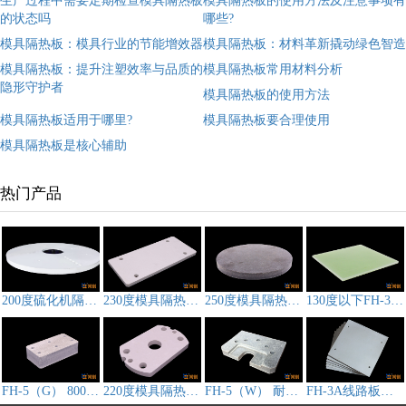
生产过程中需要定期检查模具隔热板
模具隔热板的使用方法及注意事项有
的状态吗
哪些?
模具隔热板：模具行业的节能增效器
模具隔热板：材料革新撬动绿色智造
模具隔热板：提升注塑效率与品质的
模具隔热板常用材料分析
隐形守护者
模具隔热板的使用方法
模具隔热板适用于哪里?
模具隔热板要合理使用
模具隔热板是核心辅助
热门产品
200度硫化机隔热板,模具隔热板CS-3D212
230度模具隔热板FH-3A
250度模具隔热板FH-3B
130度以下FH-3F模具隔热板
FH-5（G） 800℃高温热压机隔热板
220度模具隔热板FH-3D
FH-5（W） 耐高温压机隔热板
FH-3A线路板压机隔热板