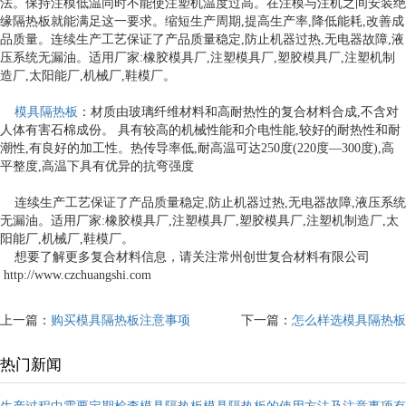
法。保持注模低温同时不能使注塑机温度过高。在注模与注机之间安装绝
缘隔热板就能满足这一要求。缩短生产周期,提高生产率,降低能耗,改善成
品质量。连续生产工艺保证了产品质量稳定,防止机器过热,无电器故障,液
压系统无漏油。适用厂家:橡胶模具厂,注塑模具厂,塑胶模具厂,注塑机制
造厂,太阳能厂,机械厂,鞋模厂。
模具隔热板
：材质由玻璃纤维材料和高耐热性的复合材料合成,不含对
人体有害石棉成份。 具有较高的机械性能和介电性能,较好的耐热性和耐
潮性,有良好的加工性。热传导率低,耐高温可达250度(220度—300度),高
平整度,高温下具有优异的抗弯强度
连续生产工艺保证了产品质量稳定,防止机器过热,无电器故障,液压系统
无漏油。适用厂家:橡胶模具厂,注塑模具厂,塑胶模具厂,注塑机制造厂,太
阳能厂,机械厂,鞋模厂。
想要了解更多复合材料信息，请关注常州创世复合材料有限公司
http://www.czchuangshi.com
上一篇：
购买模具隔热板注意事项
下一篇：
怎么样选模具隔热板
热门新闻