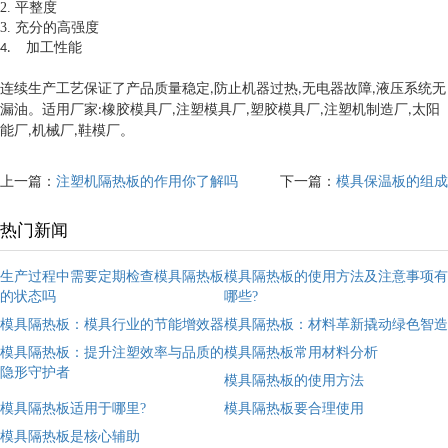
2.
平整度
3.
充分的高强度
加工性能
4.
连续生产工艺保证了产品质量稳定
防止机器过热
无电器故障
液压系统无
,
,
,
漏油。适用厂家
橡胶模具厂
注塑模具厂
塑胶模具厂
注塑机制造厂
太阳
:
,
,
,
,
能厂
机械厂
鞋模厂。
,
,
上一篇：
注塑机隔热板的作用你了解吗
下一篇：
模具保温板的组成
热门新闻
生产过程中需要定期检查模具隔热板
模具隔热板的使用方法及注意事项有
的状态吗
哪些?
模具隔热板：模具行业的节能增效器
模具隔热板：材料革新撬动绿色智造
模具隔热板：提升注塑效率与品质的
模具隔热板常用材料分析
隐形守护者
模具隔热板的使用方法
模具隔热板适用于哪里?
模具隔热板要合理使用
模具隔热板是核心辅助