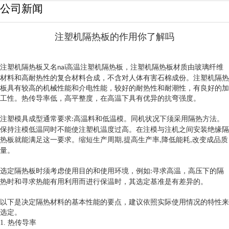
公司新闻
注塑机隔热板的作用你了解吗
注塑机隔热板
又名
高温
注塑机隔热板
，
注塑机隔热板
材质由玻璃纤维
nai
材料和高耐热性的复合材料合成，不含对人体有害石棉成份。
注塑机隔热
板
具有较高的机械性能和介电性能，较好的耐热性和耐潮性，有良好的加
工性。热传导率低，高平整度，在高温下具有优异的抗弯强度。
注塑模具成型通常要求
高温料和低温模。同机状况下须采用隔热方法。
:
保持注模低温同时不能使注塑机温度过高。在注模与注机之间安装绝缘隔
热板就能满足这一要求。缩短生产周期
提高生产率
降低能耗
改变成品质
,
,
,
量。
选定隔热板时须考虑使用目的和使用环境，例如
寻求高温，高压下的隔
:
热时和寻求热能有用利用而进行保温时，其选定基准是有差异的。
以下是决定隔热材料的基本性能的要点，建议依照实际使用情况的特性来
选定。
1.
热传导率