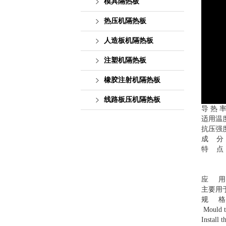
模具隔热板
热压机隔热板
人造板机隔热板
注塑机隔热板
橡胶注射机隔热板
线路板压机隔热板
导
热
适用温
抗压强
成
分
特
点
应
用
主要用
规
格
Mould th
Install 