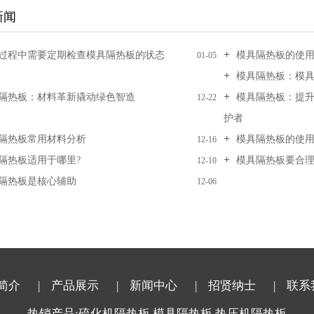
新闻
过程中需要定期检查模具隔热板的状态
模具隔热板的使用
01-05
模具隔热板：模具
隔热板：材料革新撬动绿色智造
模具隔热板：提升
12-22
护者
隔热板常用材料分析
模具隔热板的使
12-16
隔热板适用于哪里?
模具隔热板要合
12-10
隔热板是核心辅助
12-06
简介
| 产品展示
| 新闻中心
| 招贤纳士
| 联系
热销产品:硫化机隔热板,模具隔热板,热压机隔热板