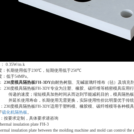
率：
0.35W/m.k
度：长期使用低于
230
℃，短期使用低于
250
℃
度：低于
54MPa
。
：
230度模具隔热板FH-3DY
由
耐热树脂、无碱玻璃纤维布（毡）及填充
：
230度模具隔热板FH-3DY专业为注塑、橡胶、碳纤维等精密模具应
传递的速度；缩短模具加热时间从而达到节能减耗目的，模具隔热板
并延长使用寿命，长期使用无需更换，实际使用性价比明显优于传统
：230度模具隔热板FH-3DY适用于塑料模、橡胶模、碳纤维模等各种
于
硫化机隔热板
。
：按要求定制，具体要求请咨询
ermal insulation plate FH-3
thermal insulation plate between the molding machine and mold can control the