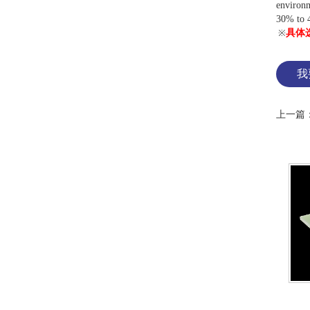
environm
30% to 4
※
具体
我
上一篇
隔热板FH-3A
250度模具隔热板FH-3B